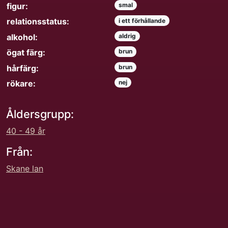
figur:
smal
relationsstatus:
i ett förhållande
alkohol:
aldrig
ögat färg:
brun
hårfärg:
brun
rökare:
nej
Åldersgrupp:
40 - 49 år
Från:
Skane lan