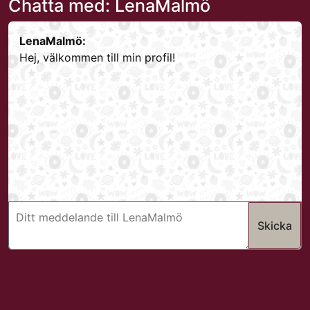
Chatta med: LenaMalmö
LenaMalmö:
Hej, välkommen till min profil!
Skicka