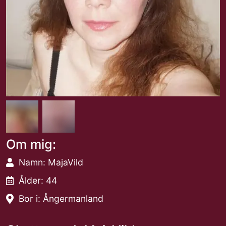
Om mig:
Namn: MajaVild
Ålder: 44
Bor i: Ångermanland