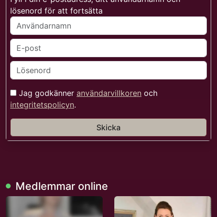
lösenord för att fortsätta
Jag godkänner
användarvillkoren
och
integritetspolicyn
.
Skicka
Medlemmar online