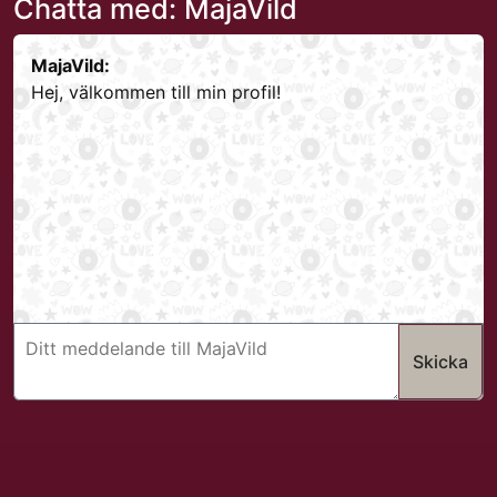
Chatta med: MajaVild
MajaVild:
Hej, välkommen till min profil!
Skicka